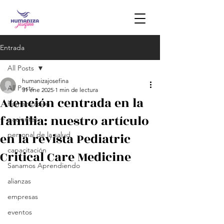
Entrada
All Posts
humanizajosefina
All Posts
31 ene 2025
1 min de lectura
Atención centrada en la
humanización
familia: nuestro artículo
pacientes
en la revista Pediatric
personal de la salud
capacitación
Critical Care Medicine
Sanamos Aprendiendo
alianzas
empresas
eventos