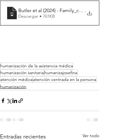
Butler et al (2024) - Family_centered_care_in_the_pic
.
Descargar • 761KB
humanización de la asistencia médica
humanización sanitaria
humanizajosefina
atención médica
atención centrada en la persona
humanización
Ver todo
Entradas recientes