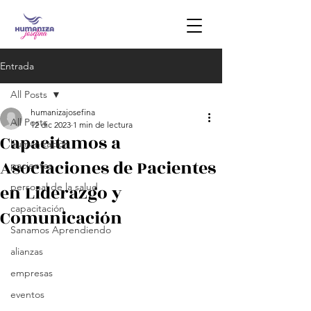
Entrada
All Posts
humanizajosefina
All Posts
12 dic 2023
1 min de lectura
Capacitamos a
humanización
Asociaciones de Pacientes
pacientes
en Liderazgo y
personal de la salud
capacitación
Comunicación
Sanamos Aprendiendo
alianzas
empresas
eventos