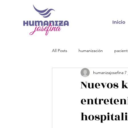
Inicio
All Posts
humanización
pacient
humanizajosefina
7 
empresas
eventos
prem
Nuevos k
entreten
hospital