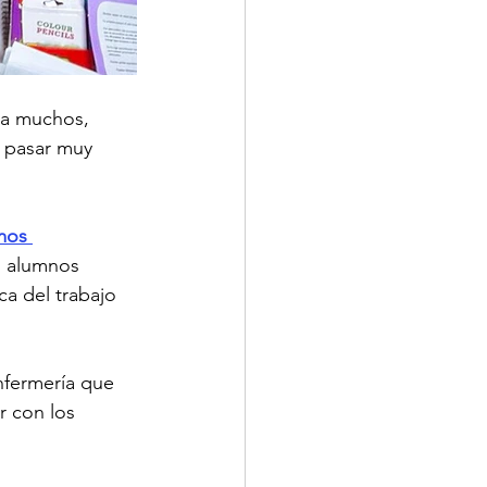
ra muchos, 
 pasar muy 
mos 
s alumnos 
ca del trabajo 
nfermería que 
r con los 