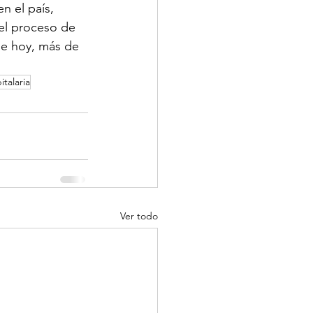
n el país, 
el proceso de  
de hoy, más de 
talaria
Ver todo