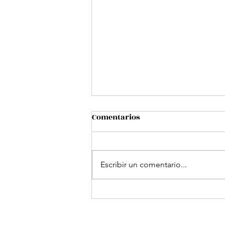
Comentarios
Escribir un comentario...
Sanamos Aprendiendo: un
"puente" para ayudar a los
niños/as hospitalizados