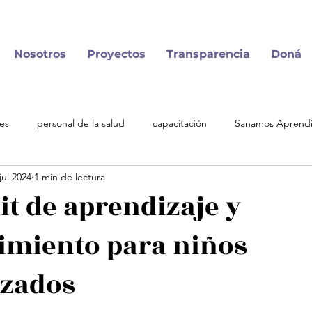
Nosotros
Proyectos
Transparencia
Doná
es
personal de la salud
capacitación
Sanamos Aprend
jul 2024
1 min de lectura
ios
it de aprendizaje y
imiento para niños
izados