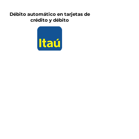
Débito automático en tarjetas de
crédito y débito
Transferencia a nombre de
Fundación Humaniza Josefina:
Cta. Corriente $ - n°
3881725
Cta. Corriente US$
- n°
3881733
Hacete socio
Ahora podés formar parte de
Humaniza Josefina y
colaborar de
manera mensual
con el monto
que quieras.
Completá el