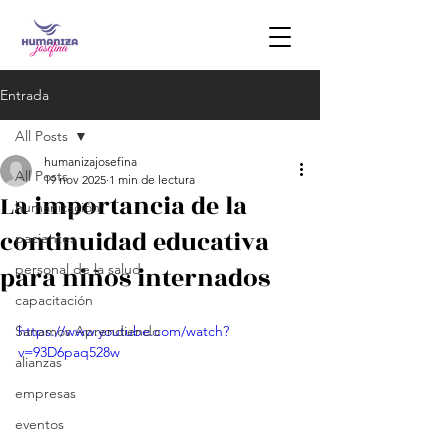
Entrada
All Posts
humanizajosefina
All Posts
19 nov 2025
1 min de lectura
La importancia de la
humanización
continuidad educativa
pacientes
para niños internados
personal de la salud
capacitación
Sanamos Aprendiendo
https://www.youtube.com/watch?
v=93D6paq528w
alianzas
empresas
eventos