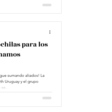
hilas para los
anamos
gue sumando aliados! La
’rith Uruguay y el grupo
se...