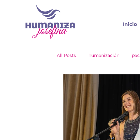
Inicio
All Posts
humanización
pac
empresas
eventos
pr