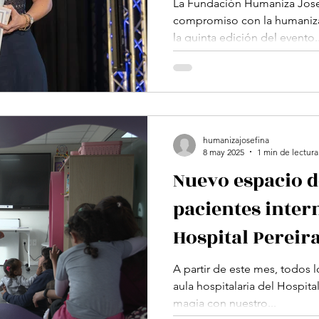
la Salud de Uru
La Fundación Humaniza Jose
compromiso con la humaniza
la quinta edición del evento..
humanizajosefina
8 may 2025
1 min de lectura
Nuevo espacio d
pacientes inter
Hospital Pereira
A partir de este mes, todos lo
aula hospitalaria del Hospital
magia con nuestro...