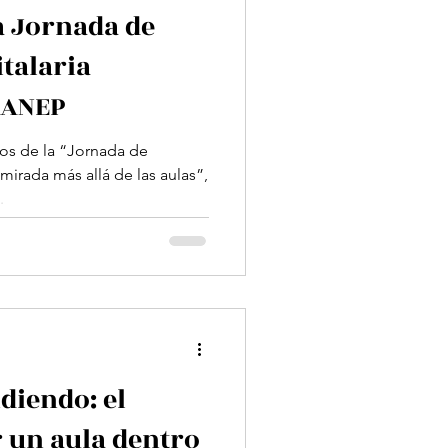
a Jornada de
talaria
 ANEP
mos de la “Jornada de
mirada más allá de las aulas”,
.
iendo: el
r un aula dentro