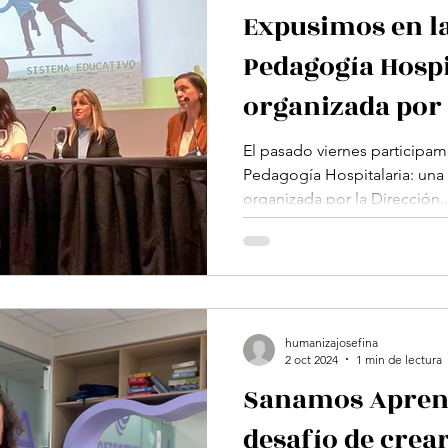
Expusimos en l
Pedagogía Hospi
organizada por
El pasado viernes participa
Pedagogía Hospitalaria: una 
organizada por la Dirección..
humanizajosefina
2 oct 2024
1 min de lectura
Sanamos Aprend
desafío de crea