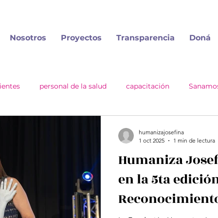
Nosotros
Proyectos
Transparencia
Doná
ientes
personal de la salud
capacitación
Sanamos
emios
humanizajosefina
1 oct 2025
1 min de lectura
Humaniza Josef
en la 5ta edició
Reconocimiento 