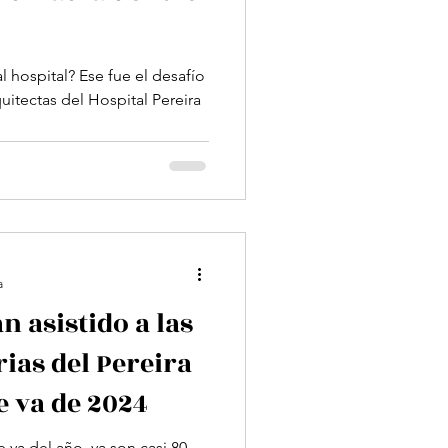
al hospital? Ese fue el desafío
itectas del Hospital Pereira
a
n asistido a las
ias del Pereira
e va de 2024
va del año, ya son casi 80